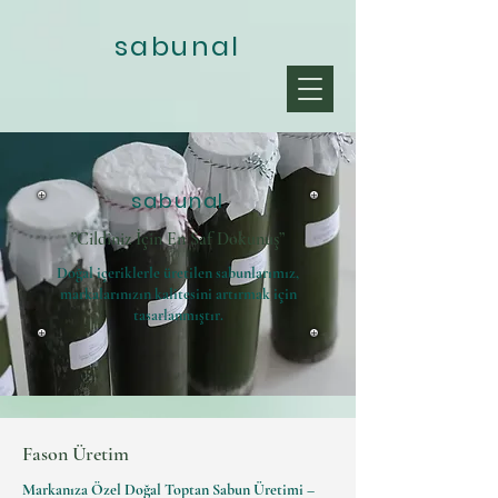
sabunal
sabunal
”Cildiniz İçin En Saf Dokunuş”
Doğal içeriklerle üretilen sabunlarımız,
markalarınızın kalitesini artırmak için
tasarlanmıştır.
Fason Üretim
Markanıza Özel Doğal Toptan Sabun Üretimi –