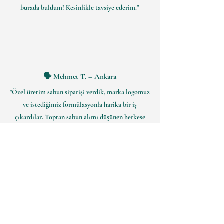
burada buldum! Kesinlikle tavsiye ederim."
🗣 Mehmet T. – Ankara
"Özel üretim sabun siparişi verdik, marka logomuz
ve istediğimiz formülasyonla harika bir iş
çıkardılar. Toptan sabun alımı düşünen herkese
öneririm!"
🗣 Caner B. – Bursa
"Otelimiz için özel üretim sabun siparişi verdik.